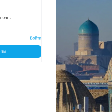
 почты
Войти
чты