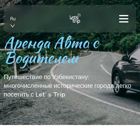
Ru
Аренда Авто c
Водителем
Путешествие по Узбекистану:
многочисленные исторические города легко
посетить с Let` s Trip