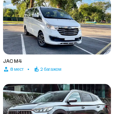
JAC M4
8 мест
2 багажом