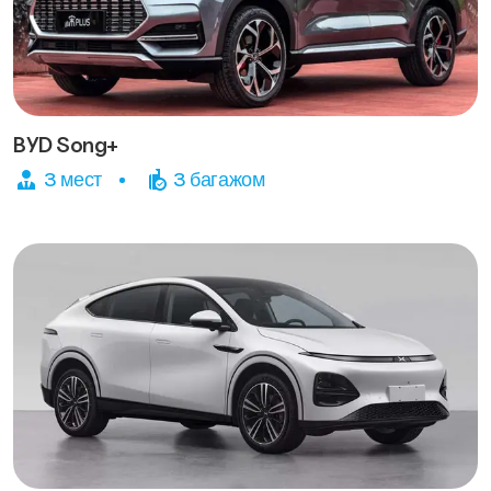
BYD Song+
3 мест
3 багажом