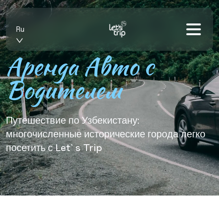
Ru
Аренда Авто c
Водителем
Путешествие по Узбекистану:
многочисленные исторические города легко
посетить с Let` s Trip